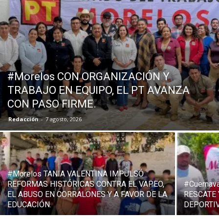
#Morelos CON ORGANIZACIÓN Y
TRABAJO EN EQUIPO, EL PT AVANZA
CON PASO FIRME.
Redacción
-
7 agosto, 2026
#Morelos TANIA VALENTINA IMPULSÓ
REFORMAS HISTÓRICAS CONTRA EL VAPEO,
#Cuernav
EL ABUSO EN CORRALONES Y A FAVOR DE LA
RESCATE
EDUCACIÓN.
DEPORTIV