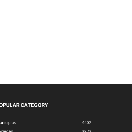
OPULAR CATEGORY
nicipios
4402
ociedad
3973