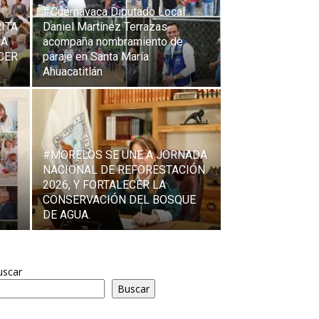
#Cuernavaca Diputado Local
ITA
Daniel Martínez Terrazas
NA
acompaña nombramiento de
CER
paraje en Santa María
Ahuacatitlán
#MORELOS SE UNE A JORNADA
NACIONAL DE REFORESTACIÓN
2026, Y FORTALECER LA
CONSERVACIÓN DEL BOSQUE
DE AGUA.
uscar
Buscar