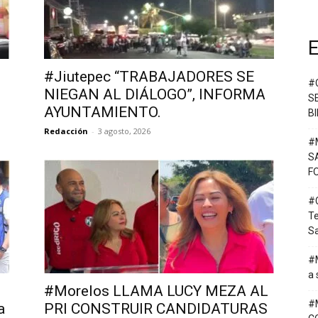
E
#Jiutepec “TRABAJADORES SE
#
NIEGAN AL DIÁLOGO”, INFORMA
S
.
AYUNTAMIENTO.
B
Redacción
-
3 agosto, 2026
#
S
F
#C
T
Sa
#M
a 
#Morelos LLAMA LUCY MEZA AL
#
a
PRI CONSTRUIR CANDIDATURAS