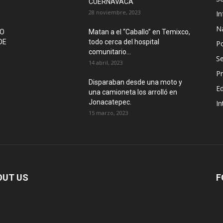
CUERNAVACA
28 noviembre, 2023
In
N
IO
Matan a el “Caballo” en Temixco,
DE
todo cerca del hospital
Po
comunitario...
Se
14 abril, 2023
Pr
Disparaban desde una moto y
E
una camioneta los arrolló en
Jonacatepec.
In
15 marzo, 2023
OUT US
F