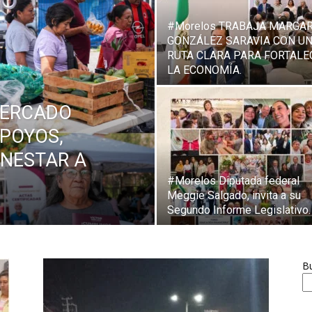
#Morelos TRABAJA MARGAR
GONZÁLEZ SARAVIA CON U
RUTA CLARA PARA FORTALE
LA ECONOMÍA.
MERCADO
APOYOS,
ENESTAR A
#Morelos Diputada federal
Meggie Salgado, invita a su
Segundo Informe Legislativo.
B