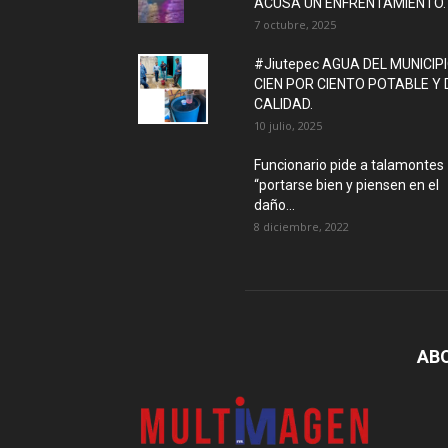
ACUSA UN ENFRENTAMIENTO.
7 octubre, 2025
#Jiutepec AGUA DEL MUNICIP
CIEN POR CIENTO POTABLE Y 
CALIDAD.
10 julio, 2025
Funcionario pide a talamontes
“portarse bien y piensen en el
daño...
8 diciembre, 2022
AB