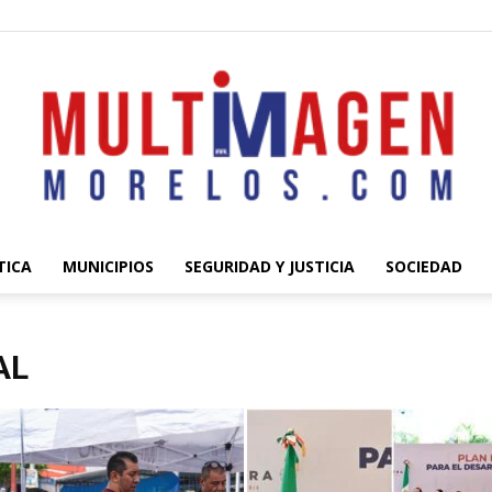
TICA
MUNICIPIOS
SEGURIDAD Y JUSTICIA
SOCIEDAD
Multimagen
AL
Morelos