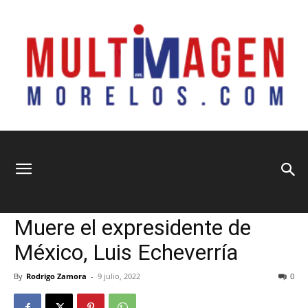
Multimagen
Home
Nacional
Nacional
Principal
Muere el expresidente de
Morelos
México, Luis Echeverría
By
Rodrigo Zamora
-
9 julio, 2022
0