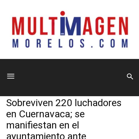
Multimagen
Home
Información General
Información General
Principal
Sociedad
Sobreviven 220 luchadores
Morelos
en Cuernavaca; se
manifiestan en el
ayuntamiento ante