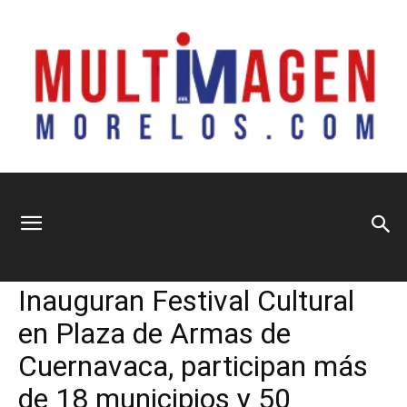
Multimagen
Home
Información General
Información General
Principal
Sociedad
Inauguran Festival Cultural
Morelos
en Plaza de Armas de
Cuernavaca, participan más
de 18 municipios y 50