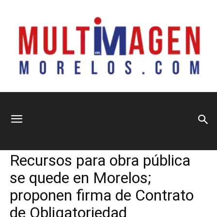
Multimagen
Home
Información General
Información General
Principal
Sociedad
Recursos para obra pública
Morelos
se quede en Morelos;
proponen firma de Contrato
de Obligatoriedad