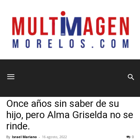
Multimagen
Home
Información General
Información General
Municipios
Seguridad y Justicia
Once años sin saber de su
Morelos
hijo, pero Alma Griselda no se
rinde.
By
Israel Mariano
-
16 agosto, 2022
0