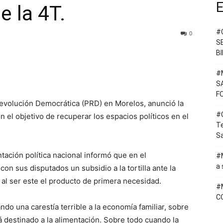
E
 la 4T.
#
0
S
B
#
S
F
 Revolución Democrática (PRD) en Morelos, anunció la
#C
el objetivo de recuperar los espacios políticos en el
T
Sa
ación política nacional informó que en el
#M
a 
n sus disputados un subsidio a la tortilla ante la
 al ser este el producto de primera necesidad.
#
C
ndo una carestía terrible a la economía familiar, sobre
á destinado a la alimentación. Sobre todo cuando la