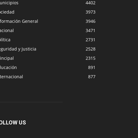
unicipios
4402
ociedad
3973
nformación General
3946
acional
3471
lítica
2731
guridad y Justicia
2528
incipal
2315
ducación
891
ternacional
877
OLLOW US