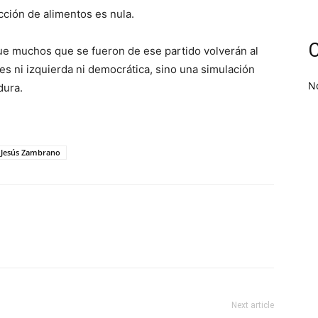
cción de alimentos es nula.
C
ue muchos que se fueron de ese partido volverán al
es ni izquierda ni democrática, sino una simulación
N
dura.
o Jesús Zambrano
Next article