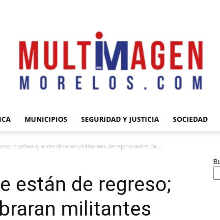
ICA
MUNICIPIOS
SEGURIDAD Y JUSTICIA
SOCIEDAD
Multimagen
eso; confían que recobraran militantes decepcionados de...
B
e están de regreso;
braran militantes
Morelos