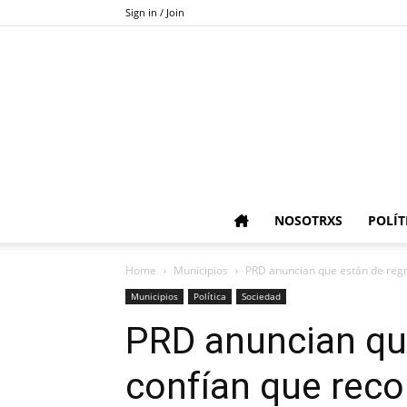
Sign in / Join
NOSOTRXS
POLÍT
Home
Municipios
PRD anuncian que están de regr
Municipios
Política
Sociedad
PRD anuncian qu
confían que reco