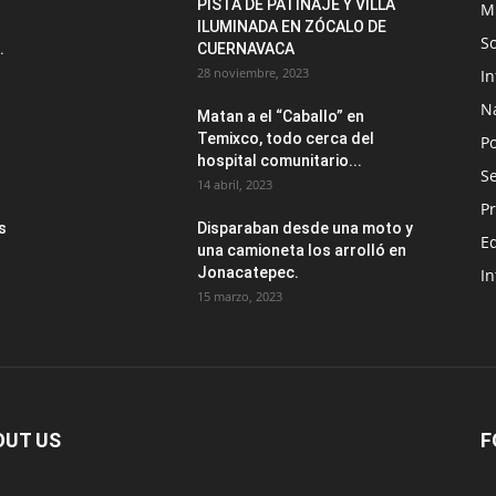
PISTA DE PATINAJE Y VILLA
M
ILUMINADA EN ZÓCALO DE
S
.
CUERNAVACA
28 noviembre, 2023
I
N
Matan a el “Caballo” en
Temixco, todo cerca del
Po
hospital comunitario...
Se
14 abril, 2023
Pr
s
Disparaban desde una moto y
E
una camioneta los arrolló en
Jonacatepec.
In
15 marzo, 2023
OUT US
F