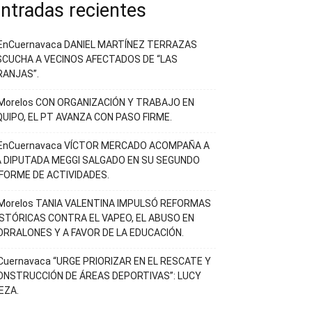
ntradas recientes
EnCuernavaca DANIEL MARTÍNEZ TERRAZAS
SCUCHA A VECINOS AFECTADOS DE “LAS
RANJAS”.
Morelos CON ORGANIZACIÓN Y TRABAJO EN
QUIPO, EL PT AVANZA CON PASO FIRME.
EnCuernavaca VÍCTOR MERCADO ACOMPAÑA A
A DIPUTADA MEGGI SALGADO EN SU SEGUNDO
NFORME DE ACTIVIDADES.
Morelos TANIA VALENTINA IMPULSÓ REFORMAS
ISTÓRICAS CONTRA EL VAPEO, EL ABUSO EN
ORRALONES Y A FAVOR DE LA EDUCACIÓN.
Cuernavaca “URGE PRIORIZAR EN EL RESCATE Y
ONSTRUCCIÓN DE ÁREAS DEPORTIVAS”: LUCY
EZA.