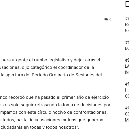
E
#
0
E
G
#
E
era urgente el rumbo legislativo y dejar atrás el
#
L
cusaciones, dijo categórico el coordinador de la
I
n la apertura del Período Ordinario de Sesiones del
#
H
C
anco recordó que ha pasado el primer año de ejercicio
nos es solo seguir retrasando la toma de decisiones por
#
mpamos con este círculo nocivo de confrontaciones.
C
nos todos, basta de acusaciones mutuas que generan
M
a ciudadanía en todas y todos nosotros”.