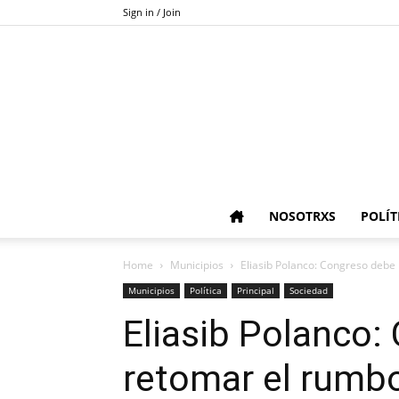
Sign in / Join
NOSOTRXS
POLÍT
Home
Municipios
Eliasib Polanco: Congreso debe 
Municipios
Política
Principal
Sociedad
Eliasib Polanco:
retomar el rumbo 