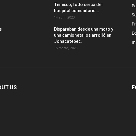
Temixco, todo cerca del
Po
hospital comunitario...
Se
14 abril, 2023
Pr
s
Disparaban desde una moto y
E
una camioneta los arrolló en
Jonacatepec.
In
15 marzo, 2023
OUT US
F