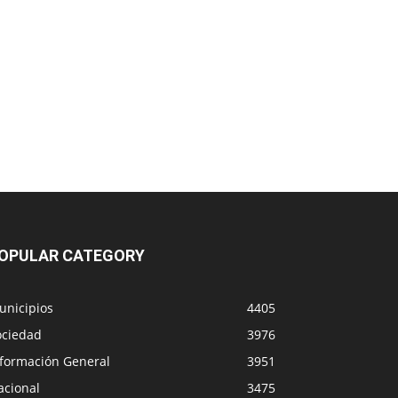
OPULAR CATEGORY
unicipios
4405
ociedad
3976
nformación General
3951
acional
3475