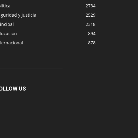
lítica
2734
guridad y Justicia
2529
incipal
2318
ducación
894
ternacional
878
OLLOW US