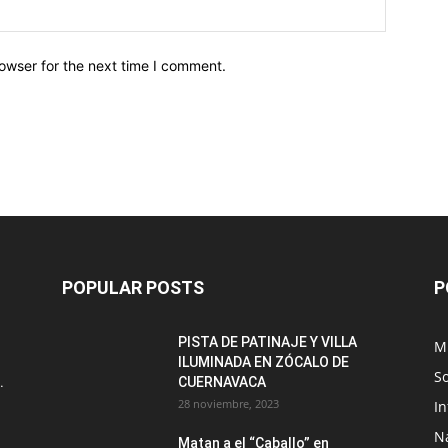
owser for the next time I comment.
POPULAR POSTS
P
PISTA DE PATINAJE Y VILLA
M
ILUMINADA EN ZÓCALO DE
S
.
CUERNAVACA
28 noviembre, 2023
I
N
Matan a el “Caballo” en