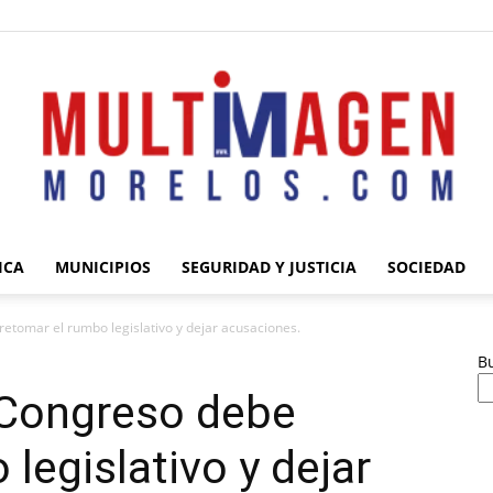
ICA
MUNICIPIOS
SEGURIDAD Y JUSTICIA
SOCIEDAD
Multimagen
retomar el rumbo legislativo y dejar acusaciones.
B
 Congreso debe
legislativo y dejar
Morelos