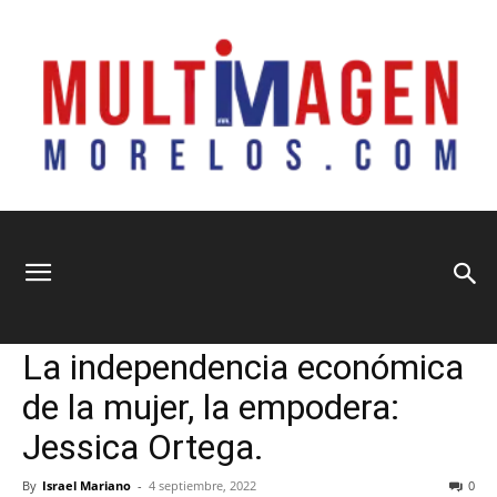
Multimagen
Home
Información General
Información General
Municipios
Sin categoría
Sociedad
La independencia económica
Morelos
de la mujer, la empodera:
Jessica Ortega.
By
Israel Mariano
-
4 septiembre, 2022
0