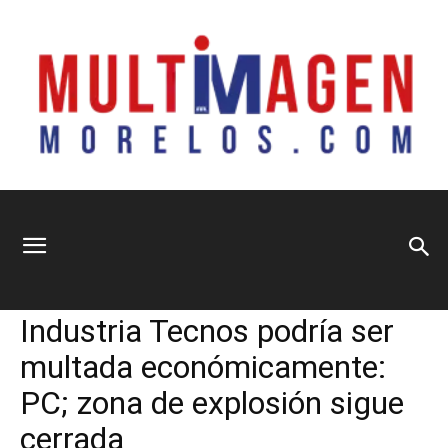
Multimagen
Home
Municipios
Municipios
Seguridad y Justicia
Industria Tecnos podría ser
Morelos
multada económicamente:
PC; zona de explosión sigue
cerrada