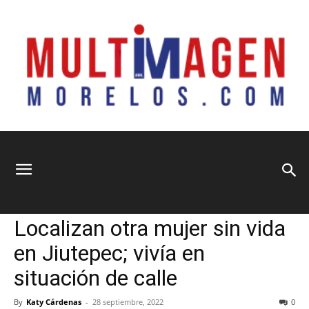
Multimagen
Home
Municipios
Municipios
Seguridad y Justicia
Localizan otra mujer sin vida
Morelos
en Jiutepec; vivía en
situación de calle
By
Katy Cárdenas
-
28 septiembre, 2022
0