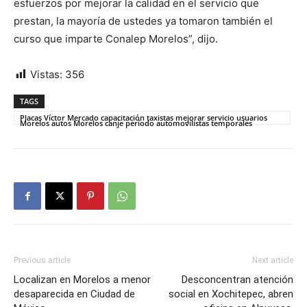
esfuerzos por mejorar la calidad en el servicio que
prestan, la mayoría de ustedes ya tomaron también el
curso que imparte Conalep Morelos”, dijo.
Vistas:
356
TAGS
Placas Víctor Mercado capacitación taxistas mejorar servicio usuarios
Morelos autos Morelos canje período automovilistas temporales
Previous article
Next article
Localizan en Morelos a menor
Desconcentran atención
desaparecida en Ciudad de
social en Xochitepec, abren