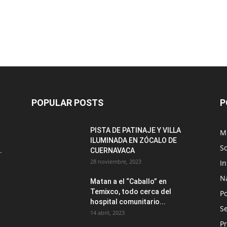
POPULAR POSTS
P
PISTA DE PATINAJE Y VILLA
M
ILUMINADA EN ZÓCALO DE
S
.
CUERNAVACA
28 noviembre, 2023
I
N
Matan a el “Caballo” en
Temixco, todo cerca del
Po
hospital comunitario...
Se
14 abril, 2023
Pr