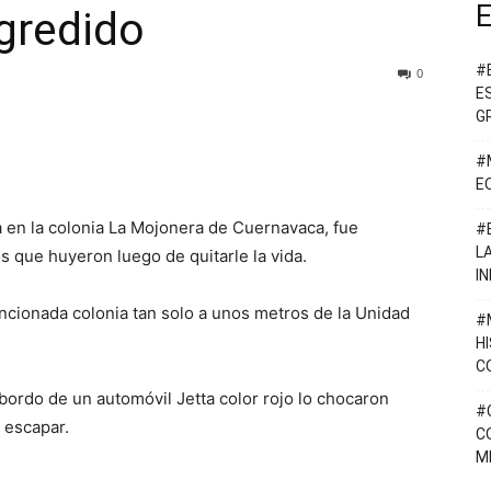
E
gredido
#
0
E
G
#
E
 en la colonia La Mojonera de Cuernavaca, fue
#
L
 que huyeron luego de quitarle la vida.
I
mencionada colonia tan solo a unos metros de la Unidad
#
H
C
bordo de un automóvil Jetta color rojo lo chocaron
#
 escapar.
C
M