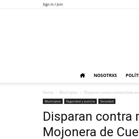
Sign in / Join
NOSOTRXS
POLÍT
Home
Municipios
Disparan contra motociclista en
Municipios
Seguridad y Justicia
Sociedad
Disparan contra 
Mojonera de Cuer