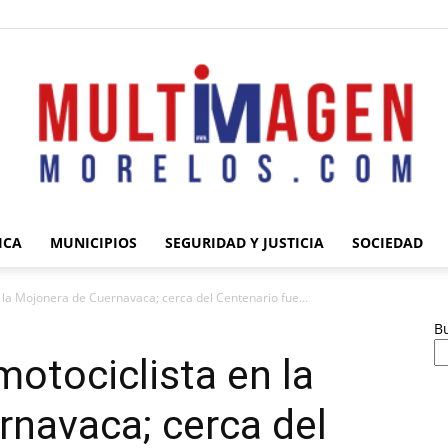
ICA
MUNICIPIOS
SEGURIDAD Y JUSTICIA
SOCIEDAD
Multimagen
 la Mojonera de Cuernavaca; cerca del Centenario fue...
B
motociclista en la
navaca; cerca del
Morelos