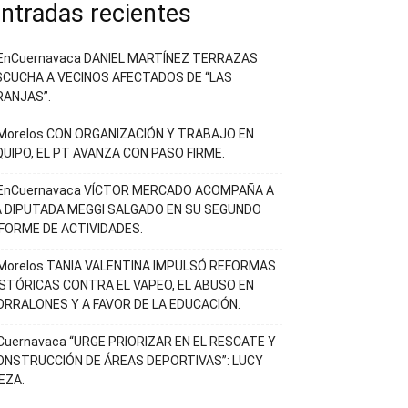
ntradas recientes
EnCuernavaca DANIEL MARTÍNEZ TERRAZAS
SCUCHA A VECINOS AFECTADOS DE “LAS
RANJAS”.
Morelos CON ORGANIZACIÓN Y TRABAJO EN
QUIPO, EL PT AVANZA CON PASO FIRME.
EnCuernavaca VÍCTOR MERCADO ACOMPAÑA A
A DIPUTADA MEGGI SALGADO EN SU SEGUNDO
NFORME DE ACTIVIDADES.
Morelos TANIA VALENTINA IMPULSÓ REFORMAS
ISTÓRICAS CONTRA EL VAPEO, EL ABUSO EN
ORRALONES Y A FAVOR DE LA EDUCACIÓN.
Cuernavaca “URGE PRIORIZAR EN EL RESCATE Y
ONSTRUCCIÓN DE ÁREAS DEPORTIVAS”: LUCY
EZA.