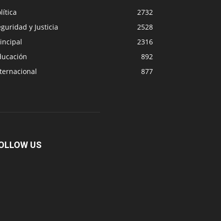
lítica
2732
guridad y Justicia
2528
incipal
2316
ducación
892
ternacional
877
OLLOW US