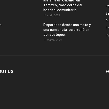
Matan a el “Caballo” en
Temixco, todo cerca del
Po
hospital comunitario...
Se
14 abril, 2023
Pr
s
Disparaban desde una moto y
E
una camioneta los arrolló en
Jonacatepec.
In
15 marzo, 2023
OUT US
F