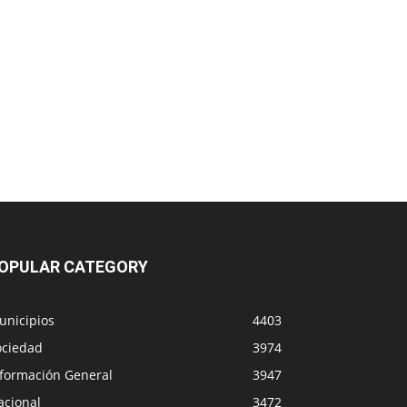
OPULAR CATEGORY
unicipios
4403
ociedad
3974
nformación General
3947
acional
3472