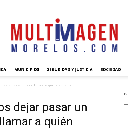
ICA
MUNICIPIOS
SEGURIDAD Y JUSTICIA
SOCIEDAD
Multimagen
r un tiempo antes de llamar a quién ocupará...
B
s dejar pasar un
llamar a quién
Morelos