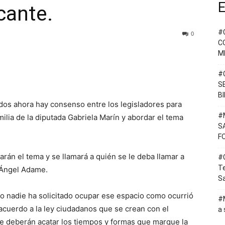
E
cante.
#
0
C
M
#
S
B
ados ahora hay consenso entre los legisladores para
#
ilia de la diputada Gabriela Marín y abordar el tema
S
F
arán el tema y se llamará a quién se le deba llamar a
#C
T
, Ángel Adame.
Sa
to nadie ha solicitado ocupar ese espacio como ocurrió
#M
acuerdo a la ley ciudadanos que se crean con el
a 
te deberán acatar los tiempos y formas que marque la