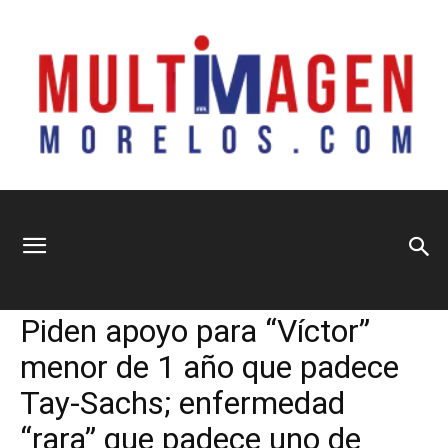
Multimagen
Home
Información General
Información General
Sociedad
Piden apoyo para “Víctor”
Morelos
menor de 1 año que padece
Tay-Sachs; enfermedad
“rara” que padece uno de