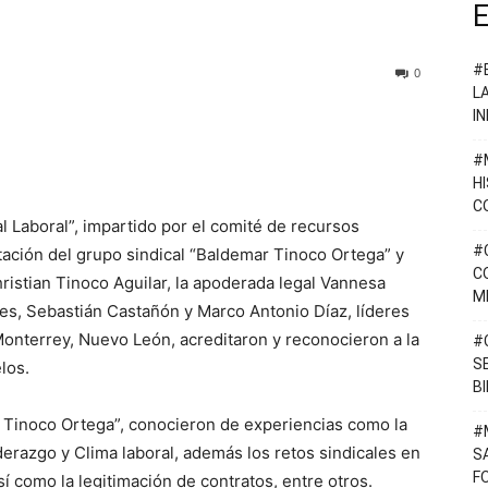
E
#
0
L
I
#
H
C
al Laboral”, impartido por el comité de recursos
#
ación del grupo sindical “Baldemar Tinoco Ortega” y
C
ristian Tinoco Aguilar, la apoderada legal Vannesa
M
s, Sebastián Castañón y Marco Antonio Díaz, líderes
Monterrey, Nuevo León, acreditaron y reconocieron a la
#
S
los.
B
 Tinoco Ortega”, conocieron de experiencias como la
#
derazgo y Clima laboral, además los retos sindicales en
S
F
í como la legitimación de contratos, entre otros.