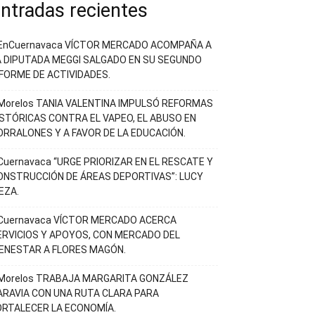
ntradas recientes
EnCuernavaca VÍCTOR MERCADO ACOMPAÑA A
A DIPUTADA MEGGI SALGADO EN SU SEGUNDO
NFORME DE ACTIVIDADES.
Morelos TANIA VALENTINA IMPULSÓ REFORMAS
ISTÓRICAS CONTRA EL VAPEO, EL ABUSO EN
ORRALONES Y A FAVOR DE LA EDUCACIÓN.
Cuernavaca “URGE PRIORIZAR EN EL RESCATE Y
ONSTRUCCIÓN DE ÁREAS DEPORTIVAS”: LUCY
EZA.
Cuernavaca VÍCTOR MERCADO ACERCA
ERVICIOS Y APOYOS, CON MERCADO DEL
IENESTAR A FLORES MAGÓN.
Morelos TRABAJA MARGARITA GONZÁLEZ
ARAVIA CON UNA RUTA CLARA PARA
ORTALECER LA ECONOMÍA.