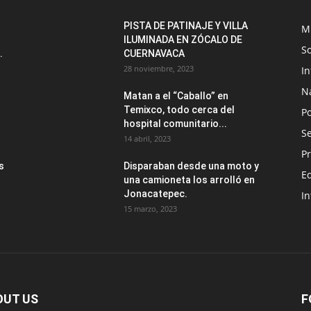
PISTA DE PATINAJE Y VILLA
M
ILUMINADA EN ZÓCALO DE
S
.
CUERNAVACA
28 noviembre, 2023
I
N
Matan a el “Caballo” en
Temixco, todo cerca del
Po
hospital comunitario...
Se
14 abril, 2023
Pr
s
Disparaban desde una moto y
E
una camioneta los arrolló en
Jonacatepec.
In
15 marzo, 2023
OUT US
F