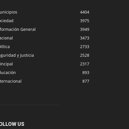
unicipios
4404
ociedad
3975
nformación General
3949
acional
3473
lítica
2733
guridad y Justicia
2528
incipal
2317
ducación
893
ternacional
877
OLLOW US