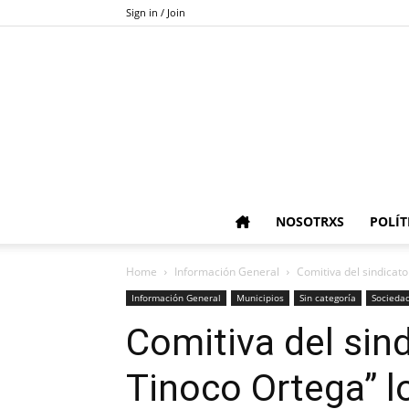
Sign in / Join
NOSOTRXS
POLÍT
Home
Información General
Comitiva del sindicat
Información General
Municipios
Sin categoría
Socieda
Comitiva del sin
Tinoco Ortega” l