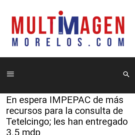
Multimagen
Home
Política
Política
Sociedad
En espera IMPEPAC de más
Morelos
recursos para la consulta de
Tetelcingo; les han entregado
3.5 mdp