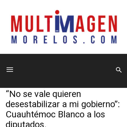
Multimagen
Home
Información General
Información General
Municipios
Nacional
Sin categoría
Sociedad
“No se vale quieren
Morelos
desestabilizar a mi gobierno”:
Cuauhtémoc Blanco a los
diputados.