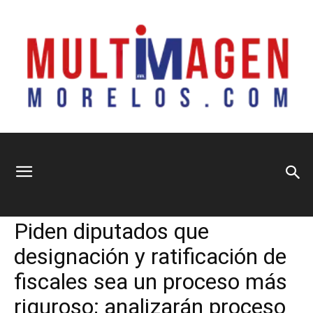
Multimagen
Home
Nacional
Nacional
Política
Piden diputados que
Morelos
designación y ratificación de
fiscales sea un proceso más
riguroso; analizarán proceso