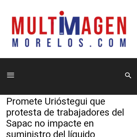
Multimagen
Home
Información General
Información General
Municipios
Promete Urióstegui que
Morelos
protesta de trabajadores del
Sapac no impacte en
suministro del líquido