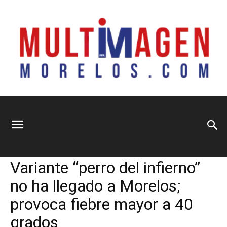
Multimagen
Home
Información General
Información General
Variante “perro del infierno”
Morelos
no ha llegado a Morelos;
provoca fiebre mayor a 40
grados