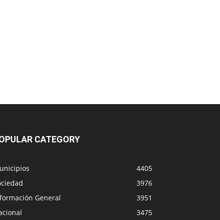
OPULAR CATEGORY
unicipios
4405
ociedad
3976
nformación General
3951
acional
3475