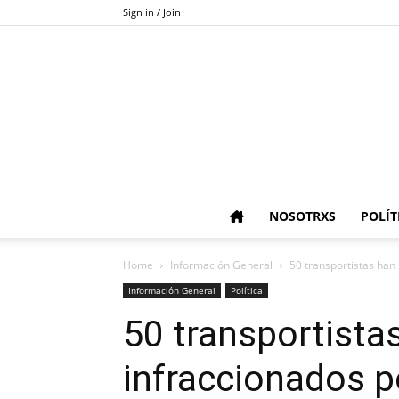
Sign in / Join
NOSOTRXS
POLÍT
Home
Información General
50 transportistas han 
Información General
Política
50 transportista
infraccionados p