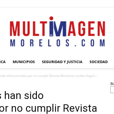
ICA
MUNICIPIOS
SEGURIDAD Y JUSTICIA
SOCIEDAD
Multimagen
sido infraccionados por no cumplir Revista Mecánica; multas llegan...
B
s han sido
or no cumplir Revista
Morelos