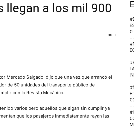
E
 llegan a los mil 900
#
E
G
0
#
E
#
L
I
ctor Mercado Salgado, dijo que una vez que arrancó el
dor de 50 unidades del transporte público de
#
mplir con la Revista Mecánica.
H
C
enido varios pero aquellos que sigan sin cumplir ya
#
gumentan que los pasajeros inmediatamente rayan las
C
M