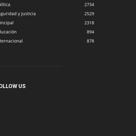
lítica
2734
guridad y Justicia
2529
incipal
2318
ducación
894
ternacional
878
OLLOW US