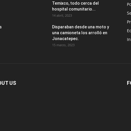
Temixco, todo cerca del
Po
hospital comunitario...
Se
14 abril, 2023
Pr
s
Disparaban desde una moto y
E
una camioneta los arrolló en
Jonacatepec.
In
15 marzo, 2023
OUT US
F