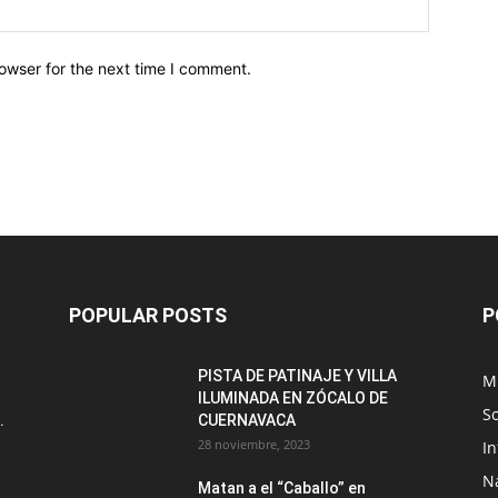
owser for the next time I comment.
POPULAR POSTS
P
PISTA DE PATINAJE Y VILLA
M
ILUMINADA EN ZÓCALO DE
S
.
CUERNAVACA
28 noviembre, 2023
I
N
Matan a el “Caballo” en