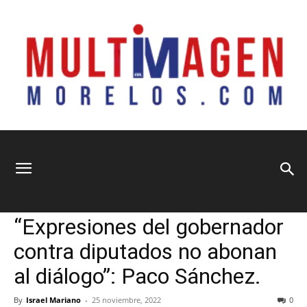
Multimagen
Home
Información General
Información General
Municipios
Política
Sociedad
“Expresiones del gobernador
Morelos
contra diputados no abonan
al diálogo”: Paco Sánchez.
By
Israel Mariano
-
25 noviembre, 2022
0