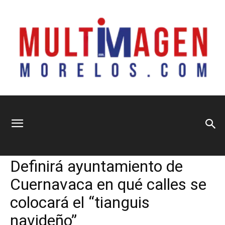
Multimagen
Home
Municipios
Municipios
Política
Sociedad
Definirá ayuntamiento de
Morelos
Cuernavaca en qué calles se
colocará el “tianguis
navideño”