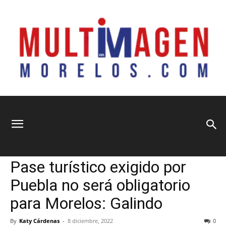
Multimagen
Home
Nacional
Nacional
Política
Principal
Sociedad
Pase turístico exigido por
Morelos
Puebla no será obligatorio
para Morelos: Galindo
By
Katy Cárdenas
-
8 diciembre, 2022
0