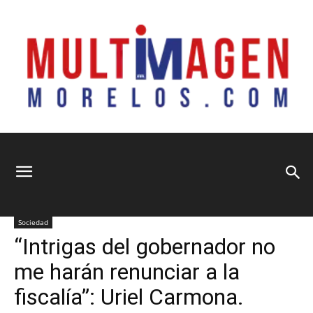
Multimagen
Home
Información General
Información General
Municipios
Nacional
Política
Seguridad y Justicia
Sociedad
Morelos
“Intrigas del gobernador no
me harán renunciar a la
fiscalía”: Uriel Carmona.