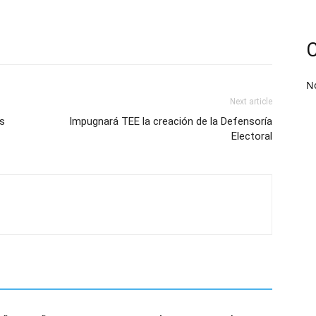
C
N
Next article
s
Impugnará TEE la creación de la Defensoría
Electoral