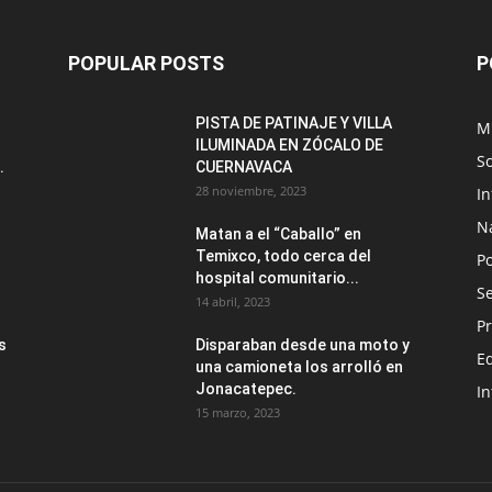
POPULAR POSTS
P
PISTA DE PATINAJE Y VILLA
M
ILUMINADA EN ZÓCALO DE
S
.
CUERNAVACA
28 noviembre, 2023
I
N
Matan a el “Caballo” en
Temixco, todo cerca del
Po
hospital comunitario...
Se
14 abril, 2023
Pr
s
Disparaban desde una moto y
E
una camioneta los arrolló en
Jonacatepec.
In
15 marzo, 2023