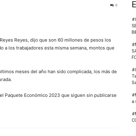
E
0
#
S
B
 Reyes Reyes, dijo que son 60 millones de pesos los
#
ldo a los trabajadores esta misma semana, montos que
S
F
#C
 últimos meses del año han sido complicada, los más de
T
urada.
Sa
a el Paquete Económico 2023 que siguen sin publicarse
#M
a 
#
C