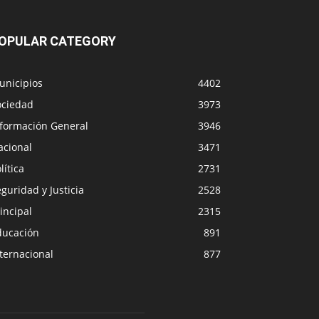
OPULAR CATEGORY
unicipios
4402
ociedad
3973
nformación General
3946
acional
3471
lítica
2731
guridad y Justicia
2528
incipal
2315
ducación
891
ternacional
877