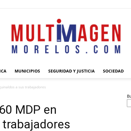
ICA
MUNICIPIOS
SEGURIDAD Y JUSTICIA
SOCIEDAD
Multimagen
uinaldos a sus trabajadores
B
 60 MDP en
 trabajadores
Morelos