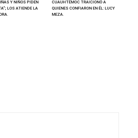
IÑAS Y NIÑOS PIDEN
CUAUHTÉMOC TRAICIONÓ A
A”; LOS ATIENDE LA
QUIENES CONFIARON EN ÉL: LUCY
ORA.
MEZA.