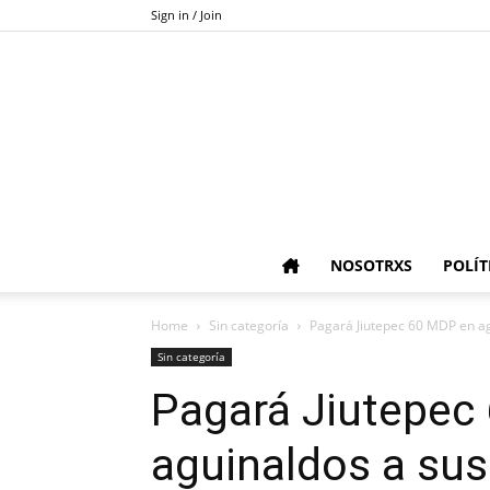
Sign in / Join
NOSOTRXS
POLÍT
Home
Sin categoría
Pagará Jiutepec 60 MDP en ag
Sin categoría
Pagará Jiutepec
aguinaldos a sus