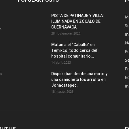
PISTA DE PATINAJE Y VILLA
M
ILUMINADA EN ZÓCALO DE
S
.
CUERNAVACA
28 noviembre, 2023
I
N
Matan a el “Caballo” en
Temixco, todo cerca del
Po
hospital comunitario...
Se
14 abril, 2023
Pr
s
Disparaban desde una moto y
E
una camioneta los arrolló en
Jonacatepec.
In
15 marzo, 2023
OUT US
F