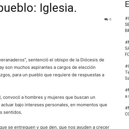
E
pueblo: Iglesia.
#
0
S
B
#
S
F
eranaderos”, sentenció el obispo de la Diócesis de
#C
ay son muchos aspirantes a cargos de elección
T
razgos, para un pueblo que requiere de respuestas a
Sa
#M
a 
idad, convocó a hombres y mujeres que buscan un
de actuar bajo intereses personales, en momentos que
#
os sentidos.
C
que se entreguen y que den, que nos ayuden a crecer