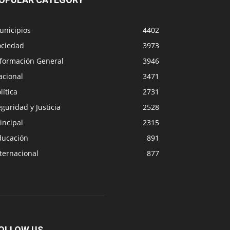
unicipios
4402
ociedad
3973
nformación General
3946
acional
3471
lítica
2731
guridad y Justicia
2528
incipal
2315
ducación
891
ternacional
877
OLLOW US