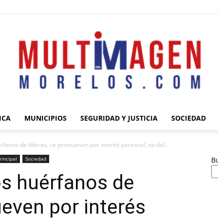
ICA
MUNICIPIOS
SEGURIDAD Y JUSTICIA
SOCIEDAD
Multimagen
fanos de líderes, se promueven por interés personal, no del...
rincipal
Sociedad
B
s huérfanos de
ueven por interés
Morelos