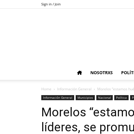
Sign in / Join
NOSOTRXS
POLÍT
Home
Información General
Morelos “estamos huér
Información General
Municipios
Nacional
Política
P
Morelos “estamo
líderes, se prom