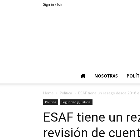
Sign in / Join
NOSOTRXS
POLÍT
Home
Política
ESAF tiene un rezago desde 2016 en
Política
Seguridad y Justicia
ESAF tiene un r
revisión de cuen