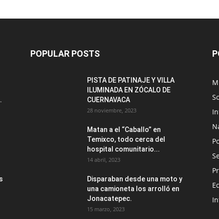
POPULAR POSTS
P
PISTA DE PATINAJE Y VILLA
M
ILUMINADA EN ZÓCALO DE
S
.
CUERNAVACA
28 noviembre, 2023
I
N
Matan a el “Caballo” en
Temixco, todo cerca del
Po
hospital comunitario...
Se
14 abril, 2023
Pr
s
Disparaban desde una moto y
E
una camioneta los arrolló en
Jonacatepec.
In
15 marzo, 2023