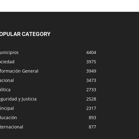
OPULAR CATEGORY
unicipios
4404
ociedad
3975
nformación General
3949
acional
3473
lítica
2733
guridad y Justicia
2528
incipal
2317
ducación
893
ternacional
877