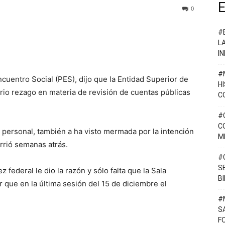
E
0
#
L
I
#
ncuentro Social (PES), dijo que la Entidad Superior de
H
erio rezago en materia de revisión de cuentas públicas
C
#
C
e personal, también a ha visto mermada por la intención
M
urrió semanas atrás.
#
S
 federal le dio la razón y sólo falta que la Sala
B
dar que en la última sesión del 15 de diciembre el
#
S
F