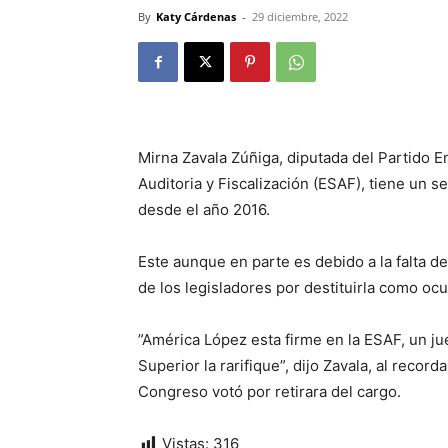
By
Katy Cárdenas
-
29 diciembre, 2022
Mirna Zavala Zúñiga, diputada del Partido E
Auditoria y Fiscalización (ESAF), tiene un s
desde el año 2016.
Este aunque en parte es debido a la falta d
de los legisladores por destituirla como oc
”América López esta firme en la ESAF, un juez
Superior la rarifique”, dijo Zavala, al recor
Congreso votó por retirara del cargo.
Vistas:
316