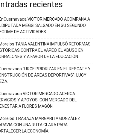
ntradas recientes
EnCuernavaca VÍCTOR MERCADO ACOMPAÑA A
A DIPUTADA MEGGI SALGADO EN SU SEGUNDO
NFORME DE ACTIVIDADES.
Morelos TANIA VALENTINA IMPULSÓ REFORMAS
ISTÓRICAS CONTRA EL VAPEO, EL ABUSO EN
ORRALONES Y A FAVOR DE LA EDUCACIÓN.
Cuernavaca “URGE PRIORIZAR EN EL RESCATE Y
ONSTRUCCIÓN DE ÁREAS DEPORTIVAS”: LUCY
EZA.
Cuernavaca VÍCTOR MERCADO ACERCA
ERVICIOS Y APOYOS, CON MERCADO DEL
IENESTAR A FLORES MAGÓN.
Morelos TRABAJA MARGARITA GONZÁLEZ
ARAVIA CON UNA RUTA CLARA PARA
ORTALECER LA ECONOMÍA.