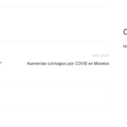
C
N
Next article
”
Aumentan contagios por COVID en Morelos