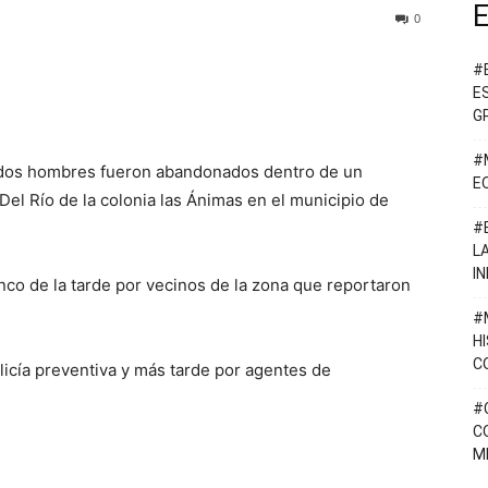
E
0
#
E
G
#
e dos hombres fueron abandonados dentro de un
E
 Del Río de la colonia las Ánimas en el municipio de
#
L
I
inco de la tarde por vecinos de la zona que reportaron
#
H
C
licía preventiva y más tarde por agentes de
#
C
M