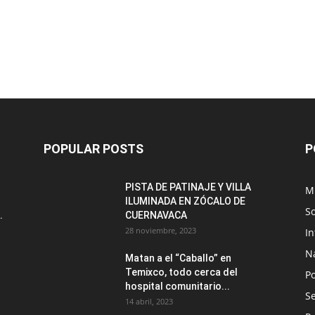
POPULAR POSTS
P
PISTA DE PATINAJE Y VILLA
M
ILUMINADA EN ZÓCALO DE
S
.
CUERNAVACA
28 noviembre, 2023
I
N
Matan a el “Caballo” en
Temixco, todo cerca del
Po
hospital comunitario...
Se
14 abril, 2023