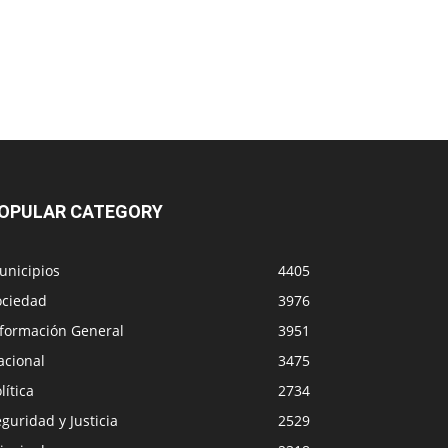
OPULAR CATEGORY
unicipios
4405
ociedad
3976
nformación General
3951
acional
3475
lítica
2734
guridad y Justicia
2529