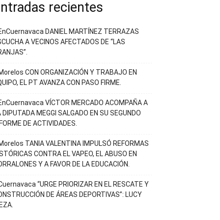
ntradas recientes
EnCuernavaca DANIEL MARTÍNEZ TERRAZAS
SCUCHA A VECINOS AFECTADOS DE “LAS
RANJAS”.
Morelos CON ORGANIZACIÓN Y TRABAJO EN
QUIPO, EL PT AVANZA CON PASO FIRME.
EnCuernavaca VÍCTOR MERCADO ACOMPAÑA A
A DIPUTADA MEGGI SALGADO EN SU SEGUNDO
NFORME DE ACTIVIDADES.
Morelos TANIA VALENTINA IMPULSÓ REFORMAS
ISTÓRICAS CONTRA EL VAPEO, EL ABUSO EN
ORRALONES Y A FAVOR DE LA EDUCACIÓN.
Cuernavaca “URGE PRIORIZAR EN EL RESCATE Y
ONSTRUCCIÓN DE ÁREAS DEPORTIVAS”: LUCY
EZA.