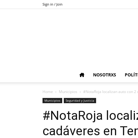
Sign in / Join
NOSOTRXS
POLÍT
Home
Municipios
#NotaRoja localizan auto con 2
Municipios
Seguridad y Justicia
#NotaRoja locali
cadáveres en Te