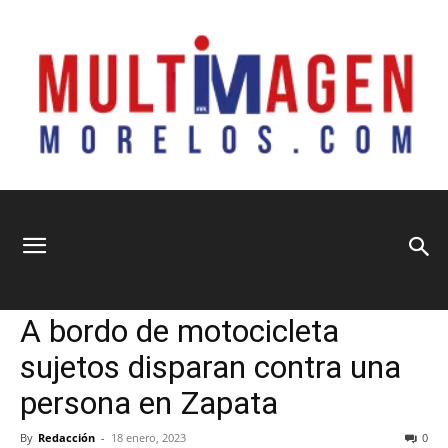
Multimagen
Home
Municipios
Municipios
Seguridad y Justicia
A bordo de motocicleta
Morelos
sujetos disparan contra una
persona en Zapata
By
Redacción
-
18 enero, 2023
0