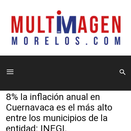
Multimagen
Home
Información General
Información General
Municipios
Sociedad
8% la inflación anual en
Morelos
Cuernavaca es el más alto
entre los municipios de la
entidad: INEGI.