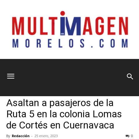
Multimagen
Home
Municipios
Municipios
Seguridad y Justicia
Sociedad
Asaltan a pasajeros de la
Morelos
Ruta 5 en la colonia Lomas
de Cortés en Cuernavaca
By
Redacción
-
25 enero, 2023
0