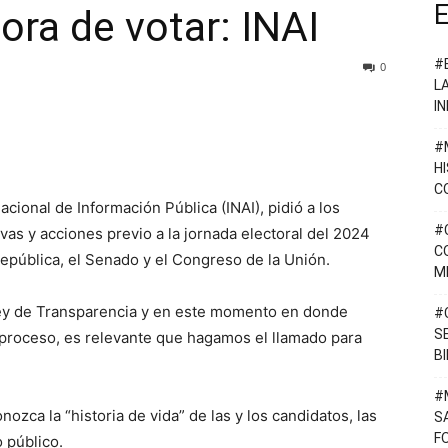
E
ora de votar: INAI
#
0
L
I
#
H
C
Nacional de Información Pública (INAI), pidió a los
#
ivas y acciones previo a la jornada electoral del 2024
C
epública, el Senado y el Congreso de la Unión.
M
 Ley de Transparencia y en este momento en donde
#
S
 proceso, es relevante que hagamos el llamado para
B
#
ozca la “historia de vida” de las y los candidatos, las
S
F
o público.