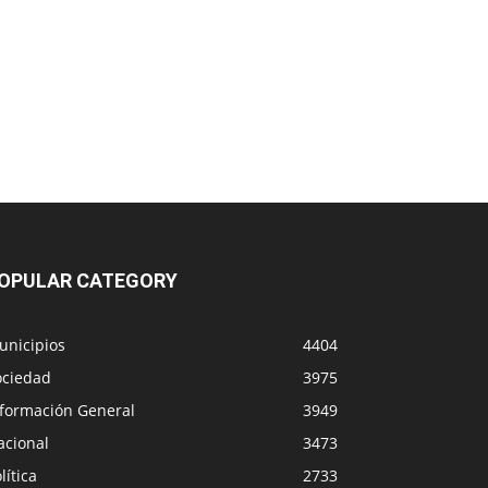
OPULAR CATEGORY
unicipios
4404
ociedad
3975
nformación General
3949
acional
3473
lítica
2733