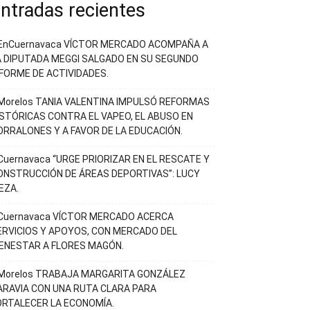
ntradas recientes
EnCuernavaca VÍCTOR MERCADO ACOMPAÑA A
A DIPUTADA MEGGI SALGADO EN SU SEGUNDO
NFORME DE ACTIVIDADES.
Morelos TANIA VALENTINA IMPULSÓ REFORMAS
ISTÓRICAS CONTRA EL VAPEO, EL ABUSO EN
ORRALONES Y A FAVOR DE LA EDUCACIÓN.
Cuernavaca “URGE PRIORIZAR EN EL RESCATE Y
ONSTRUCCIÓN DE ÁREAS DEPORTIVAS”: LUCY
EZA.
Cuernavaca VÍCTOR MERCADO ACERCA
ERVICIOS Y APOYOS, CON MERCADO DEL
IENESTAR A FLORES MAGÓN.
Morelos TRABAJA MARGARITA GONZÁLEZ
ARAVIA CON UNA RUTA CLARA PARA
ORTALECER LA ECONOMÍA.