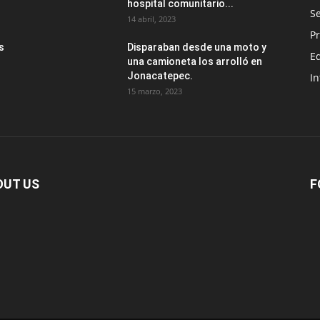
hospital comunitario...
Se
14 abril, 2023
Pr
s
Disparaban desde una moto y
E
una camioneta los arrolló en
Jonacatepec.
In
15 marzo, 2023
OUT US
F