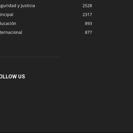
guridad y Justicia
2528
incipal
2317
ducación
893
ternacional
877
OLLOW US