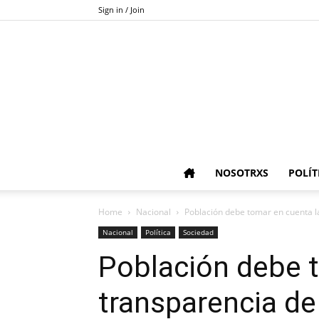
Sign in / Join
NOSOTRXS
POLÍT
Home
Nacional
Población debe tomar en cuenta la
Nacional
Política
Sociedad
Población debe t
transparencia de