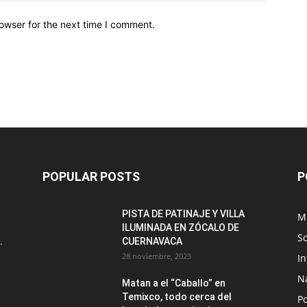
owser for the next time I comment.
POPULAR POSTS
P
PISTA DE PATINAJE Y VILLA
M
ILUMINADA EN ZÓCALO DE
S
.
CUERNAVACA
28 noviembre, 2023
I
N
Matan a el “Caballo” en
Temixco, todo cerca del
Po