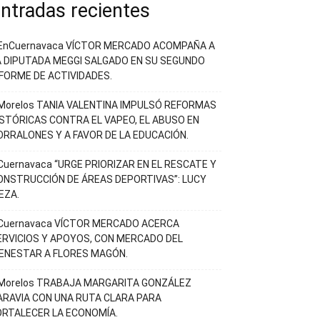
ntradas recientes
EnCuernavaca VÍCTOR MERCADO ACOMPAÑA A
A DIPUTADA MEGGI SALGADO EN SU SEGUNDO
NFORME DE ACTIVIDADES.
Morelos TANIA VALENTINA IMPULSÓ REFORMAS
ISTÓRICAS CONTRA EL VAPEO, EL ABUSO EN
ORRALONES Y A FAVOR DE LA EDUCACIÓN.
Cuernavaca “URGE PRIORIZAR EN EL RESCATE Y
ONSTRUCCIÓN DE ÁREAS DEPORTIVAS”: LUCY
EZA.
Cuernavaca VÍCTOR MERCADO ACERCA
ERVICIOS Y APOYOS, CON MERCADO DEL
IENESTAR A FLORES MAGÓN.
Morelos TRABAJA MARGARITA GONZÁLEZ
ARAVIA CON UNA RUTA CLARA PARA
ORTALECER LA ECONOMÍA.