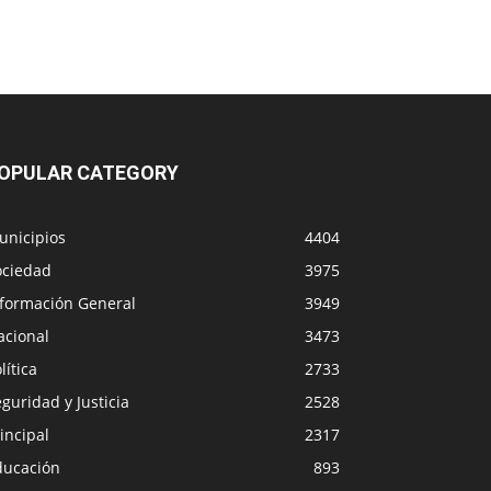
OPULAR CATEGORY
unicipios
4404
ociedad
3975
nformación General
3949
acional
3473
lítica
2733
guridad y Justicia
2528
incipal
2317
ducación
893