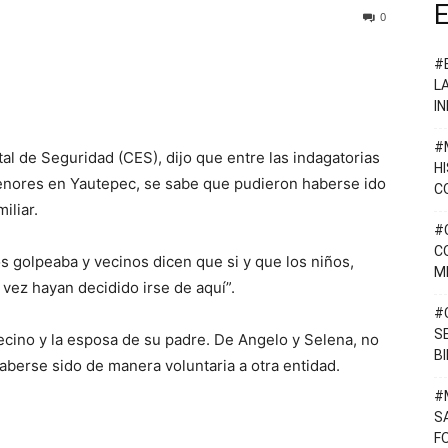
E
0
#
L
I
#
l de Seguridad (CES), dijo que entre las indagatorias
H
enores en Yautepec, se sabe que pudieron haberse ido
C
iliar.
#
C
os golpeaba y vecinos dicen que si y que los niños,
M
l vez hayan decidido irse de aquí”.
#
S
ecino y la esposa de su padre. De Angelo y Selena, no
B
aberse sido de manera voluntaria a otra entidad.
#
S
F