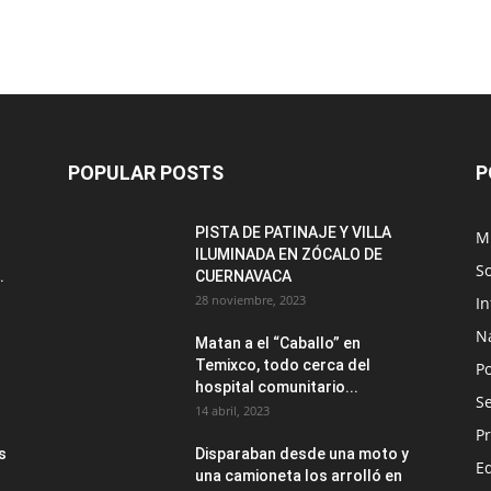
POPULAR POSTS
P
PISTA DE PATINAJE Y VILLA
M
ILUMINADA EN ZÓCALO DE
S
.
CUERNAVACA
28 noviembre, 2023
I
N
Matan a el “Caballo” en
Temixco, todo cerca del
Po
hospital comunitario...
Se
14 abril, 2023
Pr
s
Disparaban desde una moto y
E
una camioneta los arrolló en