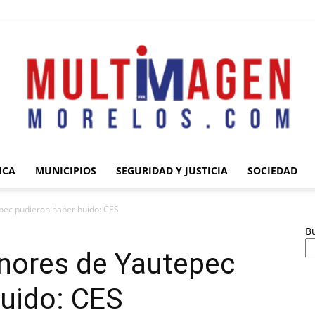
ICA
MUNICIPIOS
SEGURIDAD Y JUSTICIA
SOCIEDAD
Multimagen
pec pudieron haber huido: CES
B
enores de Yautepec
huido: CES
Morelos