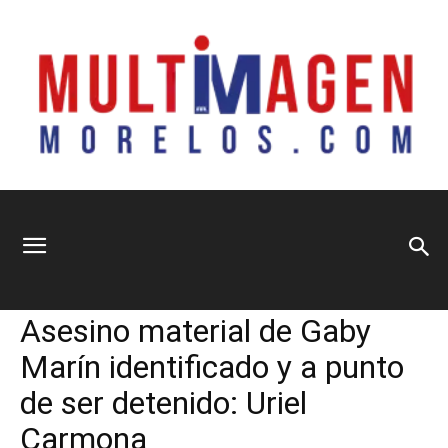
Multimagen
Home
Política
Política
Seguridad y Justicia
Asesino material de Gaby
Morelos
Marín identificado y a punto
de ser detenido: Uriel
Carmona