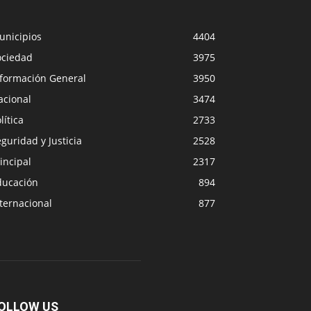
unicipios
4404
ociedad
3975
nformación General
3950
acional
3474
lítica
2733
guridad y Justicia
2528
incipal
2317
ducación
894
ternacional
877
OLLOW US