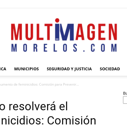
ICA
MUNICIPIOS
SEGURIDAD Y JUSTICIA
SOCIEDAD
Multimagen
aumento de feminicidios: Comisión para Prevenir...
B
o resolverá el
nicidios: Comisión
Morelos