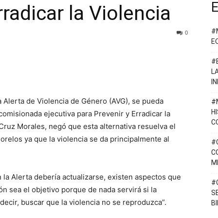
E
rradicar la Violencia
#
0
E
#
L
I
a Alerta de Violencia de Género (AVG), se pueda
#
H
comisionada ejecutiva para Prevenir y Erradicar la
C
 Cruz Morales, negó que esta alternativa resuelva el
relos ya que la violencia se da principalmente al
#
C
M
 la Alerta debería actualizarse, existen aspectos que
#
 sea el objetivo porque de nada servirá si la
S
s decir, buscar que la violencia no se reproduzca”.
B