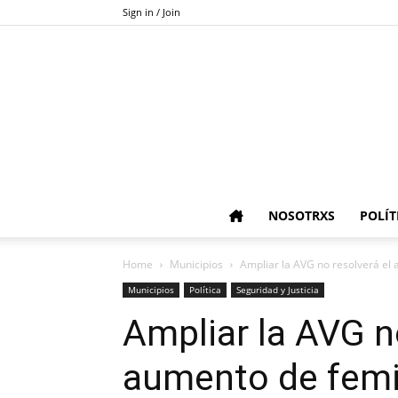
Sign in / Join
NOSOTRXS
POLÍT
Home
Municipios
Ampliar la AVG no resolverá el 
Municipios
Política
Seguridad y Justicia
Ampliar la AVG n
aumento de femi