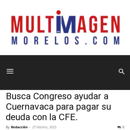
Multimagen
Home
Municipios
Municipios
Política
Busca Congreso ayudar a
Morelos
Cuernavaca para pagar su
deuda con la CFE.
By
Redacción
-
27 febrero, 2023
0