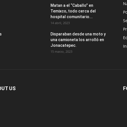
N
Matan a el “Caballo” en
Temixco, todo cerca del
Po
hospital comunitario...
Se
14 abril, 2023
Pr
s
Disparaban desde una moto y
E
una camioneta los arrolló en
Jonacatepec.
In
15 marzo, 2023
OUT US
F