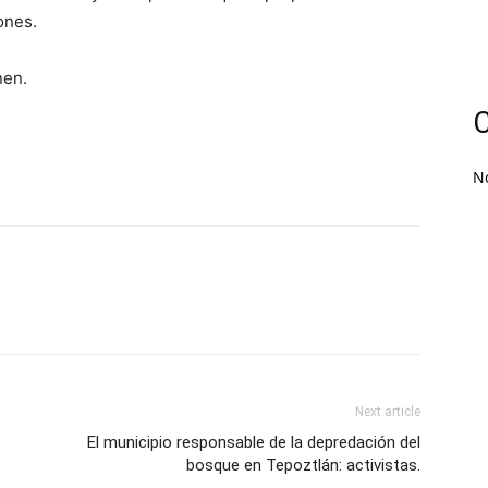
ones.
nen.
C
N
Next article
El municipio responsable de la depredación del
bosque en Tepoztlán: activistas.