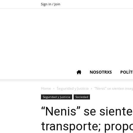
Sign in / Join
NOSOTRXS
POLÍT
Home
Seguridad y Justicia
“Nenis” se sienten inse
Seguridad y Justicia
Sociedad
“Nenis” se siente
transporte; prop