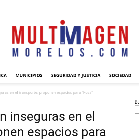
ICA
MUNICIPIOS
SEGURIDAD Y JUSTICIA
SOCIEDAD
Multimagen
guras en el transporte; proponen espacios para “Rosa”
B
n inseguras en el
onen espacios para
Morelos