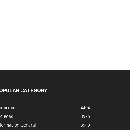
OPULAR CATEGORY
unicipios
4404
ociedad
3975
nformación General
3949