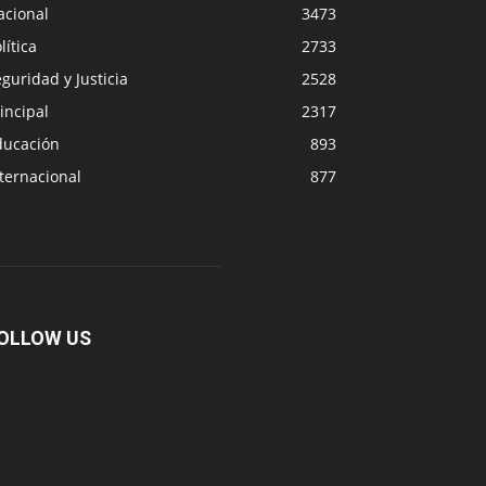
acional
3473
lítica
2733
guridad y Justicia
2528
incipal
2317
ducación
893
ternacional
877
OLLOW US