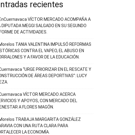
ntradas recientes
EnCuernavaca VÍCTOR MERCADO ACOMPAÑA A
A DIPUTADA MEGGI SALGADO EN SU SEGUNDO
NFORME DE ACTIVIDADES.
Morelos TANIA VALENTINA IMPULSÓ REFORMAS
ISTÓRICAS CONTRA EL VAPEO, EL ABUSO EN
ORRALONES Y A FAVOR DE LA EDUCACIÓN.
Cuernavaca “URGE PRIORIZAR EN EL RESCATE Y
ONSTRUCCIÓN DE ÁREAS DEPORTIVAS”: LUCY
EZA.
Cuernavaca VÍCTOR MERCADO ACERCA
ERVICIOS Y APOYOS, CON MERCADO DEL
IENESTAR A FLORES MAGÓN.
Morelos TRABAJA MARGARITA GONZÁLEZ
ARAVIA CON UNA RUTA CLARA PARA
ORTALECER LA ECONOMÍA.