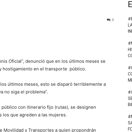
E
#
0
L
I
#
H
C
enis Oficial”, denunció que en los últimos meses se
#
 hostigamiento en el transporte público.
C
M
os últimos meses, esto se disparó terriblemente a
a no siga el problema”.
#
S
B
úblico con itinerario fijo (rutas), se designen
 los que agreden a las mujeres.
#
S
F
de Movilidad y Transportes a quien propondrán