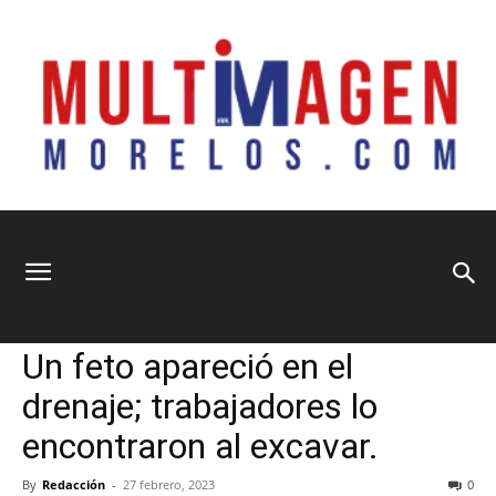
Multimagen
Home
Información General
Información General
Seguridad y Justicia
Sociedad
Un feto apareció en el
Morelos
drenaje; trabajadores lo
encontraron al excavar.
By
Redacción
-
27 febrero, 2023
0