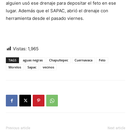
alguien usó ese drenaje para depositar el feto en ese
lugar. Además que el SAPAC, abrió el drenaje con
herramienta desde el pasado viernes.
Vistas:
1,965
TAGS
aguas negras
Chapultepec
Cuernavaca
Feto
Morelos
Sapac
vecinos
Previous article
Next article