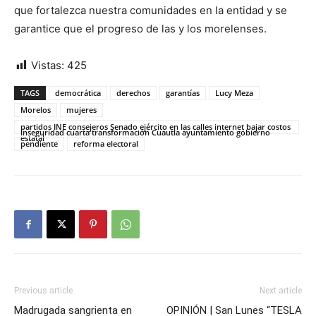
que fortalezca nuestra comunidades en la entidad y se
garantice que el progreso de las y los morelenses.
Vistas:
425
TAGS
democrática
derechos
garantías
Lucy Meza
Morelos
mujeres
partidos INE consejeros Senado ejército en las calles internet bajar costos
inseguridad cuarta transformación Cuautla ayuntamiento gobierno
estatal
pendiente
reforma electoral
Previous article
Next article
Madrugada sangrienta en
OPINIÓN | San Lunes “TESLA