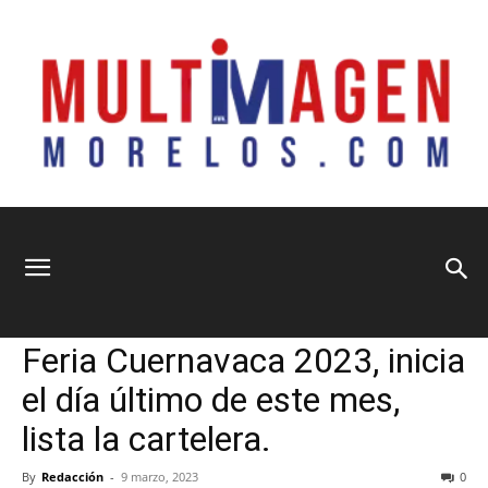
Multimagen
Home
Información General
Información General
Feria Cuernavaca 2023, inicia
Morelos
el día último de este mes,
lista la cartelera.
By
Redacción
-
9 marzo, 2023
0