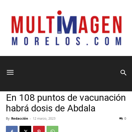
Multimagen
Home
Información General
Información General
Municipios
Sociedad
En 108 puntos de vacunación
Morelos
habrá dosis de Abdala
By
Redacción
-
12 marzo, 2023
0