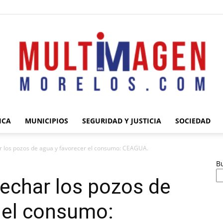
ICA
MUNICIPIOS
SEGURIDAD Y JUSTICIA
SOCIEDAD
Multimagen
r los pozos de agua y favorecer el consumo: CEAGUA.
B
echar los pozos de
 el consumo:
Morelos