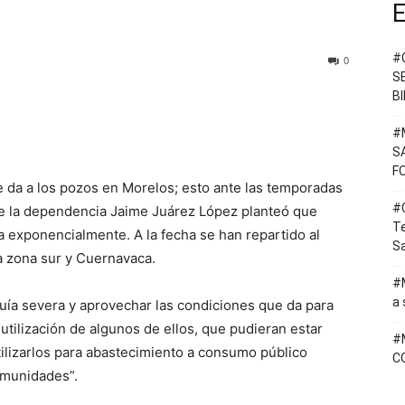
E
#
0
S
B
#
S
F
 da a los pozos en Morelos; esto ante las temporadas
#C
 de la dependencia Jaime Juárez López planteó que
T
exponencialmente. A la fecha se han repartido al
Sa
a zona sur y Cuernavaca.
#M
a 
quía severa y aprovechar las condiciones que da para
utilización de algunos de ellos, que pudieran estar
#
utilizarlos para abastecimiento a consumo público
C
omunidades”.