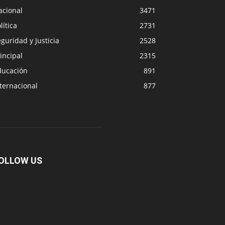
acional
3471
lítica
2731
guridad y Justicia
2528
incipal
2315
ducación
891
ternacional
877
OLLOW US