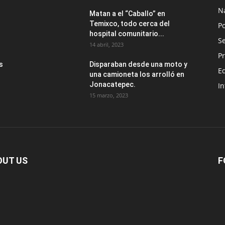
N
Matan a el “Caballo” en
Temixco, todo cerca del
Po
hospital comunitario...
Se
14 abril, 2023
Pr
s
Disparaban desde una moto y
E
una camioneta los arrolló en
Jonacatepec.
In
15 marzo, 2023
OUT US
F