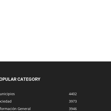
OPULAR CATEGORY
unicipios
4402
ociedad
3973
nformación General
3946