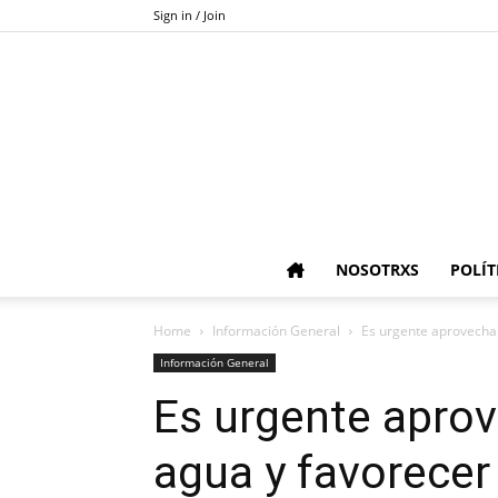
Sign in / Join
NOSOTRXS
POLÍT
Home
Información General
Es urgente aprovecha
Información General
Es urgente aprov
agua y favorecer