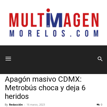
Multimagen
Home
Nacional
Nacional
Principal
Apagón masivo CDMX:
Morelos
Metrobús choca y deja 6
heridos
By
Redacción
-
16 marzo, 2023
0