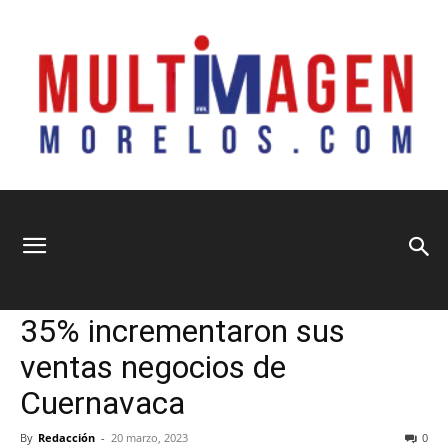
Multimagen
Home
Municipios
Municipios
Sociedad
35% incrementaron sus
Morelos
ventas negocios de
Cuernavaca
By
Redacción
-
20 marzo, 2023
0