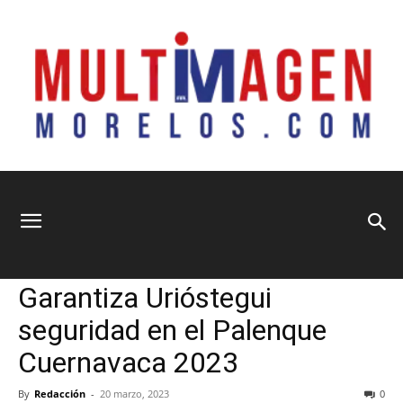
Multimagen
Home
Municipios
Municipios
Política
Garantiza Urióstegui
Morelos
seguridad en el Palenque
Cuernavaca 2023
By
Redacción
-
20 marzo, 2023
0