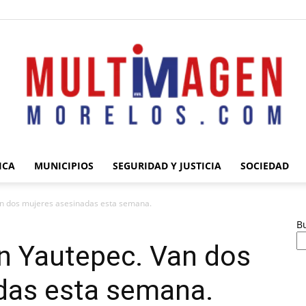
ICA
MUNICIPIOS
SEGURIDAD Y JUSTICIA
SOCIEDAD
Multimagen
an dos mujeres asesinadas esta semana.
B
n Yautepec. Van dos
das esta semana.
Morelos