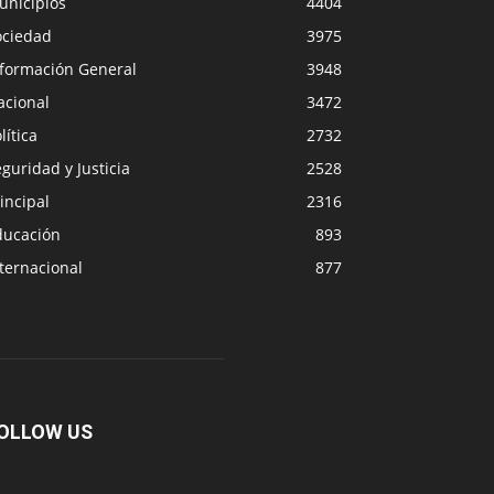
unicipios
4404
ociedad
3975
nformación General
3948
acional
3472
lítica
2732
guridad y Justicia
2528
incipal
2316
ducación
893
ternacional
877
OLLOW US