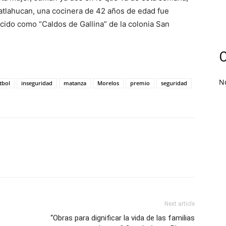
latlahucan, una cocinera de 42 años de edad fue
ocido como “Caldos de Gallina” de la colonia San
C
N
tbol
inseguridad
matanza
Morelos
premio
seguridad
Next article
“Obras para dignificar la vida de las familias