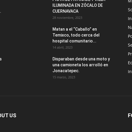
M
ILUMINADA EN ZÓCALO DE
S
.
CUERNAVACA
28 noviembre, 2023
I
N
Matan a el “Caballo” en
Temixco, todo cerca del
Po
hospital comunitario...
Se
14 abril, 2023
Pr
s
Disparaban desde una moto y
E
una camioneta los arrolló en
Jonacatepec.
In
15 marzo, 2023
OUT US
F