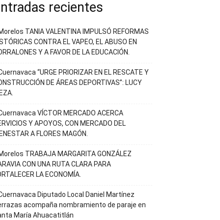
ntradas recientes
Morelos TANIA VALENTINA IMPULSÓ REFORMAS
ISTÓRICAS CONTRA EL VAPEO, EL ABUSO EN
ORRALONES Y A FAVOR DE LA EDUCACIÓN.
Cuernavaca “URGE PRIORIZAR EN EL RESCATE Y
ONSTRUCCIÓN DE ÁREAS DEPORTIVAS”: LUCY
EZA.
Cuernavaca VÍCTOR MERCADO ACERCA
ERVICIOS Y APOYOS, CON MERCADO DEL
IENESTAR A FLORES MAGÓN.
Morelos TRABAJA MARGARITA GONZÁLEZ
ARAVIA CON UNA RUTA CLARA PARA
ORTALECER LA ECONOMÍA.
uernavaca Diputado Local Daniel Martínez
errazas acompaña nombramiento de paraje en
nta María Ahuacatitlán