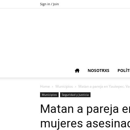
Sign in / Join
NOSOTRXS
POLÍT
Home
Municipios
Matan a pareja en Yautepec. V
Municipios
Seguridad y Justicia
Matan a pareja e
mujeres asesina