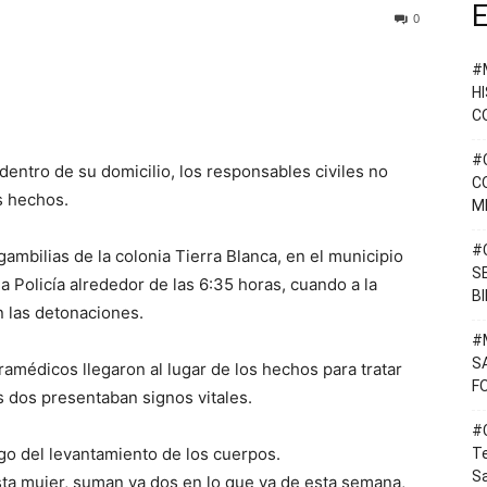
E
0
#
H
C
#
entro de su domicilio, los responsables civiles no
C
s hechos.
M
#
gambilias de la colonia Tierra Blanca, en el municipio
S
a Policía alrededor de las 6:35 horas, cuando a la
B
n las detonaciones.
#
S
ramédicos llegaron al lugar de los hechos para tratar
F
s dos presentaban signos vitales.
#C
go del levantamiento de los cuerpos.
T
Sa
ta mujer, suman ya dos en lo que va de esta semana,