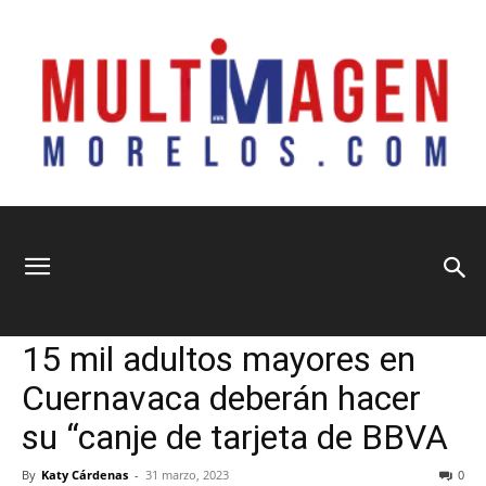
Multimagen
Home
Información General
Información General
Nacional
Sociedad
15 mil adultos mayores en
Morelos
Cuernavaca deberán hacer
su “canje de tarjeta de BBVA
By
Katy Cárdenas
-
31 marzo, 2023
0